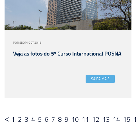
POR SBOP | OCT 2016
Veja as fotos do 5º Curso Internacional POSNA
SAIBA MAIS
1
2
3
4
5
6
7
8
9
10
11
12
13
14
15