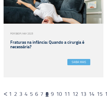
POR SBOP | MAY 2025
Fraturas na infância: Quando a cirurgia é
necessária?
SAIBA MAIS
8
1
2
3
4
5
6
7
9
10
11
12
13
14
15