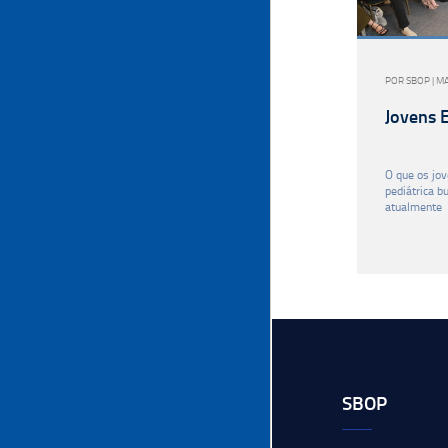
POR SBOP | M
Jovens E
O que os jov
pediátrica b
atualmente
SBOP