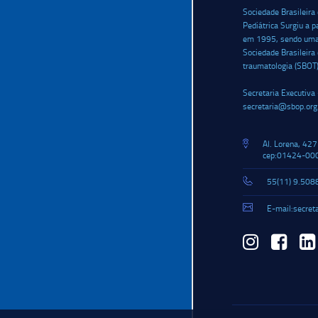
Sociedade Brasileira
Pediátrica Surgiu a p
em 1995, sendo uma i
Sociedade Brasileira
traumatologia (SBOT
Secretaria Executiva 
secretaria@sbop.org
Al. Lorena, 427
cep:01424-000
55(11) 9.508
E-mail:secret