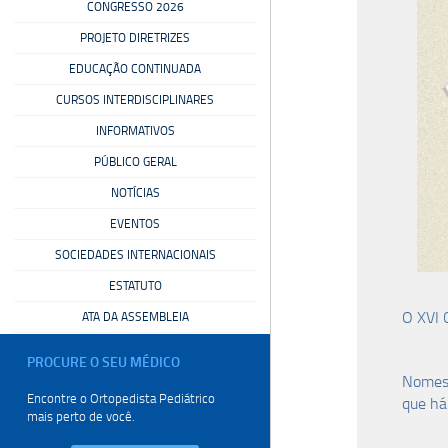
CONGRESSO 2026
PROJETO DIRETRIZES
EDUCAÇÃO CONTINUADA
CURSOS INTERDISCIPLINARES
INFORMATIVOS
PÚBLICO GERAL
NOTÍCIAS
EVENTOS
SOCIEDADES INTERNACIONAIS
ESTATUTO
O XVI C
ATA DA ASSEMBLEIA
PROCURE O SEU
MÉDICO
Nomes 
Encontre o Ortopedista
Pediátrico
que há
mais perto de você.