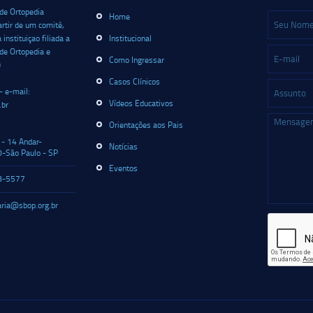
 de Ortopedia
Home
artir de um comitê,
nstituiçao filiada a
Institucional
 de Ortopedia e
Como Ingressar
)
Casos Clínicos
- e-mail:
Vídeos Educativos
.br
Orientações aos Pais
 - 14 Andar-
Notícias
-São Paulo - SP
Eventos
8-5577
aria@sbop.org.br