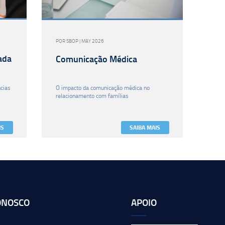
POR SBOP | MAY 2026
ada
Comunicação Médica
cias
O impacto da comunicação médica no
relacionamento com famílias
IS
SAIBA MAIS
ONOSCO
APOIO