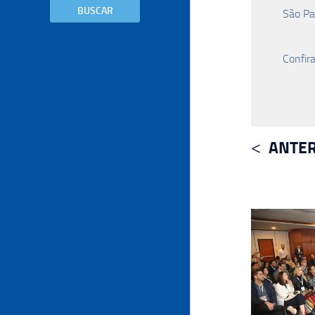
BUSCAR
São Pa
Confir
ANTER