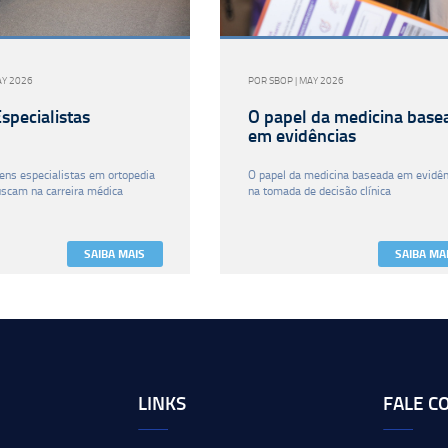
AY 2026
POR SBOP | MAY 2026
specialistas
O papel da medicina base
em evidências
ens especialistas em ortopedia
O papel da medicina baseada em evidên
uscam na carreira médica
na tomada de decisão clínica
SAIBA MAIS
SAIBA MA
LINKS
FALE C