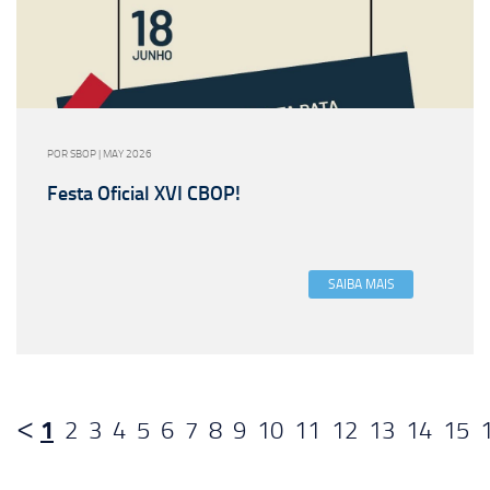
POR SBOP | MAY 2026
Festa Oficial XVI CBOP!
SAIBA MAIS
1
2
3
4
5
6
7
8
9
10
11
12
13
14
15