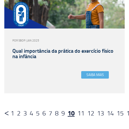
POR SBOP | JAN 2025
Qual importância da prática do exercício físico
na infância
SAIBA MAIS
10
1
2
3
4
5
6
7
8
9
11
12
13
14
15