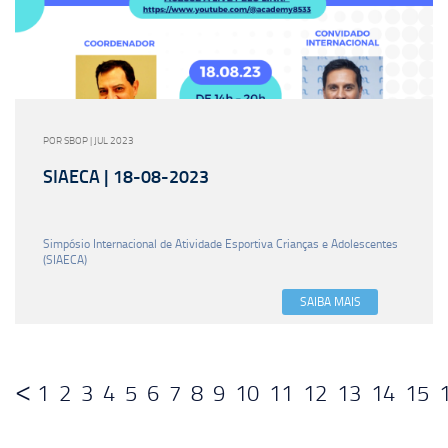
POR SBOP | JUL 2023
SIAECA | 18-08-2023
Simpósio Internacional de Atividade Esportiva Crianças e Adolescentes
(SIAECA)
SAIBA MAIS
1
2
3
4
5
6
7
8
9
10
11
12
13
14
15