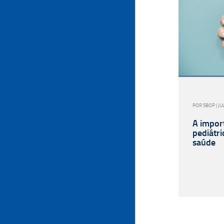
POR SBOP | JU
A impor
pediátri
saúde