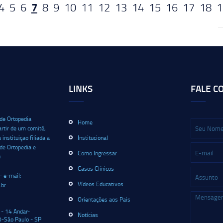
7
4
5
6
8
9
10
11
12
13
14
15
16
17
18
1
LINKS
FALE C
 de Ortopedia
Home
artir de um comitê,
nstituiçao filiada a
Institucional
 de Ortopedia e
Como Ingressar
)
Casos Clínicos
- e-mail:
Vídeos Educativos
.br
Orientações aos Pais
 - 14 Andar-
Notícias
-São Paulo - SP