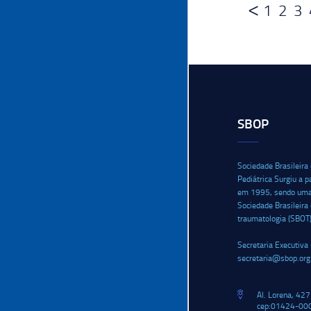
1
2
3
SBOP
Sociedade Brasileira
Pediátrica Surgiu a p
em 1995, sendo uma i
Sociedade Brasileira
traumatologia (SBOT
Secretaria Executiva 
secretaria@sbop.org
Al. Lorena, 427
cep:01424-000