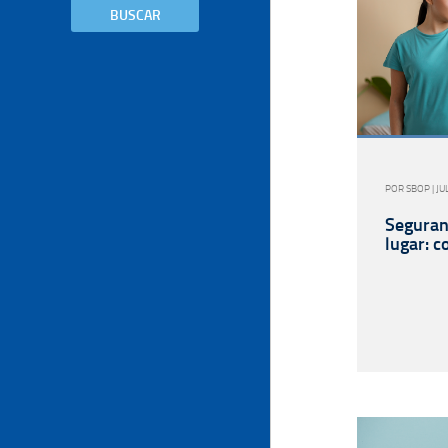
BUSCAR
POR SBOP | JU
Seguran
lugar: 