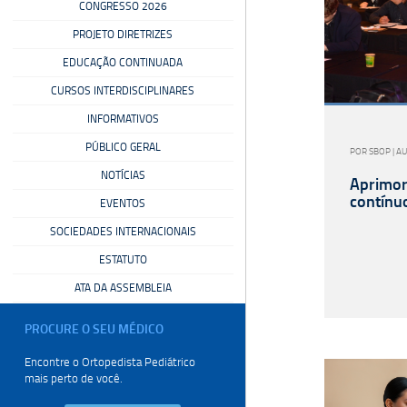
CONGRESSO 2026
PROJETO DIRETRIZES
EDUCAÇÃO CONTINUADA
CURSOS INTERDISCIPLINARES
INFORMATIVOS
PÚBLICO GERAL
POR SBOP | A
NOTÍCIAS
Aprimor
contínu
EVENTOS
SOCIEDADES INTERNACIONAIS
ESTATUTO
ATA DA ASSEMBLEIA
PROCURE O SEU
MÉDICO
Encontre o Ortopedista
Pediátrico
mais perto de você.