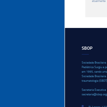
atualmente
SBOP
Sociedade Brasileira
Pediátrica Surgiu a p
em 1995, sendo uma i
Sociedade Brasileira
traumatologia (SBOT
Secretaria Executiva 
secretaria@sbop.org
Al. Lorena, 427