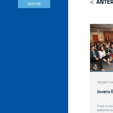
ANTER
BUSCAR
POR SBOP | M
Jovens E
O que os jov
pediátrica b