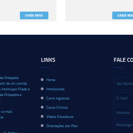
SAIBA MAIS
SAIBA MA
LINKS
FALE C
 de Ortopedia
Home
artir de um comitê,
nstituiçao filiada a
Institucional
 de Ortopedia e
Como Ingressar
)
Casos Clínicos
- e-mail:
Vídeos Educativos
.br
Orientações aos Pais
 - 14 Andar-