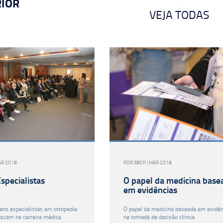
IOR
VEJA TODAS
AR 2018
POR SBOP | MAR 2018
specialistas
O papel da medicina base
em evidências
ens especialistas em ortopedia
O papel da medicina baseada em evidên
uscam na carreira médica
na tomada de decisão clínica