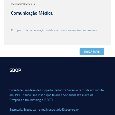
POR SBOP | SEP 2018
Comunicação Médica
O impacto da comunicação médica no relacionamento com famílias
SAIBA MAIS
SBOP
Sociedade Brasileira de Ortopedia Pediátrica Surgiu a partir de um comitê,
em 1995, sendo uma instituiçao filiada a Sociedade Brasileira de
Ortopedia e traumatologia (SBOT)
Secretaria Executiva - e-mail: secretaria@sbop.org.br