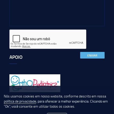
ENVIAR
APOIO
Nós usamos cookies em nosso website, conforme descrito em nossa
política de privacidade
, para oferecer a melhor experiência. Clicando em
©2026- SBOP - Sociedade Brasileira de Ortopedia Pediátrica Todos os direitos
"Ok", você consente em utilizar todos os cookies.
reservados