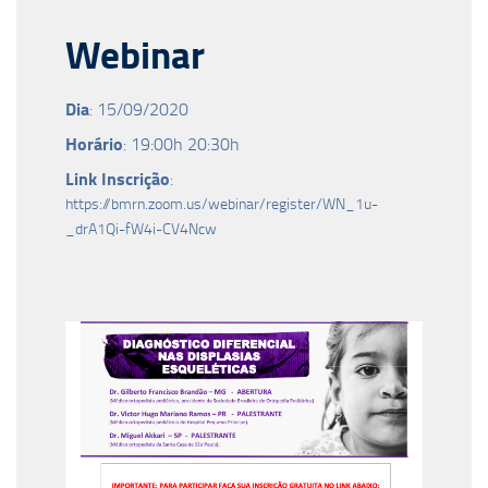
Webinar
Dia
: 15/09/2020
Horário
: 19:00h 20:30h
Link Inscrição
:
https://bmrn.zoom.us/webinar/register/WN_1u-
_drA1Qi-fW4i-CV4Ncw