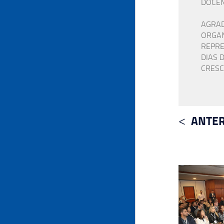
DOCEN
AGRA
ORGAN
REPRE
DIAS 
CRESC
ANTER