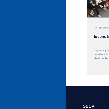
POR SBOP | O
Jovens E
O que os jov
pediátrica b
atualmente
SBOP