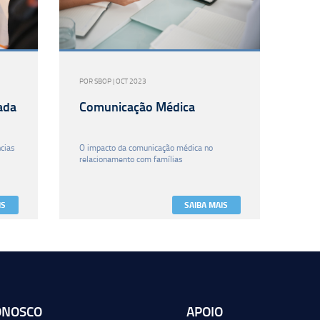
POR SBOP | OCT 2023
ada
Comunicação Médica
cias
O impacto da comunicação médica no
relacionamento com famílias
IS
SAIBA MAIS
ONOSCO
APOIO