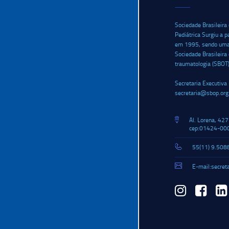
Sociedade Brasileira
Pediátrica Surgiu a p
em 1995, sendo uma i
Sociedade Brasileira
traumatologia (SBOT
Secretaria Executiva 
secretaria@sbop.org
Al. Lorena, 427
cep:01424-000
55(11) 9.508
E-mail:secret