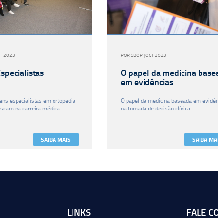
CT 2023
POR SBOP | OCT 2023
specialistas
O papel da medicina base
em evidências
ens especialistas em ortopedia
O papel da medicina baseada em evidên
uscam na carreira médica
na tomada de decisão clínica
SAIBA MAIS
SAIBA MA
LINKS
FALE C