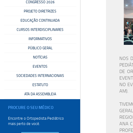
CONGRESSO 2026
PROJETO DIRETRIZES
EDUCAÇÃO CONTINUADA
CURSOS INTERDISCIPLINARES
INFORMATIVOS
PÚBLICO GERAL
NOTÍCIAS
NOS D
PEDIÁ
EVENTOS
DE OR
SOCIEDADES INTERNACIONAIS
EVENT
NO EV
ESTATUTO
AM).
ATA DA ASSEMBLEIA
TIVEM
PROCURE O SEU
MÉDICO
GERAL
REGIO
Encontre o Ortopedista
Pediátrico
ANA C
mais perto de você.
PROFE