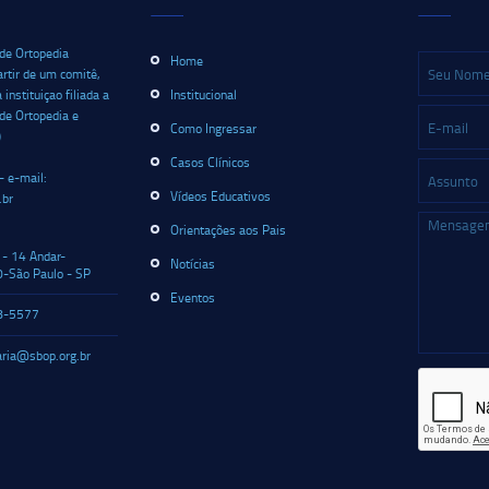
 de Ortopedia
Home
artir de um comitê,
nstituiçao filiada a
Institucional
 de Ortopedia e
Como Ingressar
)
Casos Clínicos
- e-mail:
Vídeos Educativos
.br
Orientações aos Pais
 - 14 Andar-
Notícias
-São Paulo - SP
Eventos
8-5577
aria@sbop.org.br