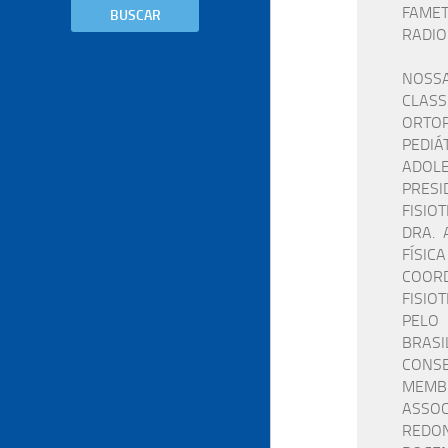
FAMET
BUSCAR
RADIO
NOSSA
CLASS
ORTOP
PEDIÁ
ADOLE
PRES
FISIO
DRA. 
FÍSIC
COOR
FISIO
PELO 
BRASI
CONSE
MEMBR
ASSOC
REDO