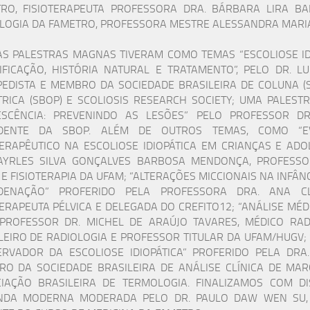
RO, FISIOTERAPEUTA PROFESSORA DRA. BÁRBARA LIRA B
LOGIA DA FAMETRO, PROFESSORA MESTRE ALESSANDRA MARIA
S PALESTRAS MAGNAS TIVERAM COMO TEMAS “ESCOLIOSE IDIO
IFICAÇÃO, HISTÓRIA NATURAL E TRATAMENTO”, PELO DR.
EDISTA E MEMBRO DA SOCIEDADE BRASILEIRA DE COLUNA (S
TRICA (SBOP) E SCOLIOSIS RESEARCH SOCIETY; UMA PALESTR
SCÊNCIA: PREVENINDO AS LESÕES” PELO PROFESSOR DR
IDENTE DA SBOP. ALÉM DE OUTROS TEMAS, COMO “EVI
TERAPÊUTICO NA ESCOLIOSE IDIOPÁTICA EM CRIANÇAS E AD
AYRLES SILVA GONÇALVES BARBOSA MENDONÇA, PROFESSO
A E FISIOTERAPIA DA UFAM; “ALTERAÇÕES MICCIONAIS NA INFÂN
DENAÇÃO” PROFERIDO PELA PROFESSORA DRA. ANA C
TERAPEUTA PÉLVICA E DELEGADA DO CREFITO12; “ANÁLISE MÉD
PROFESSOR DR. MICHEL DE ARAÚJO TAVARES, MÉDICO RAD
LEIRO DE RADIOLOGIA E PROFESSOR TITULAR DA UFAM/HUGV
RVADOR DA ESCOLIOSE IDIOPÁTICA” PROFERIDO PELA DRA.
O DA SOCIEDADE BRASILEIRA DE ANÁLISE CLÍNICA DE M
IAÇÃO BRASILEIRA DE TERMOLOGIA. FINALIZAMOS COM D
NDA MODERNA MODERADA PELO DR. PAULO DAW WEN SU, 