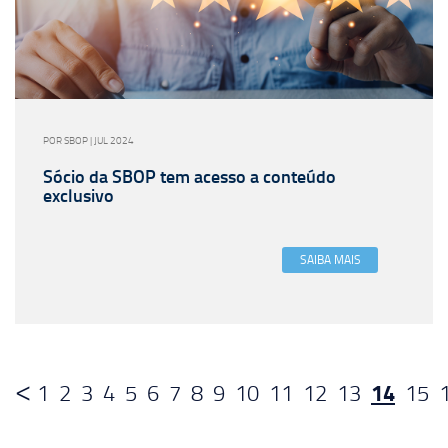
POR SBOP | JUL 2024
Sócio da SBOP tem acesso a conteúdo
exclusivo
SAIBA MAIS
14
1
2
3
4
5
6
7
8
9
10
11
12
13
15