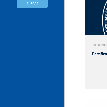
BUSCAR
POR SBOP | J
Certifi