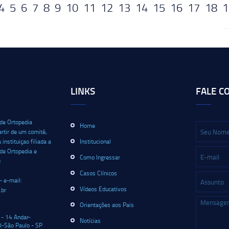
4
5
6
7
8
9
10
11
12
13
14
15
16
17
18
1
LINKS
FALE C
 de Ortopedia
Home
artir de um comitê,
nstituiçao filiada a
Institucional
 de Ortopedia e
Como Ingressar
)
Casos Clínicos
- e-mail:
Vídeos Educativos
.br
Orientações aos Pais
 - 14 Andar-
Notícias
-São Paulo - SP