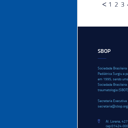
1
2
3
SBOP
Sociedade Brasileira
Pediátrica Surgiu a p
em 1995, sendo uma i
Sociedade Brasileira
traumatologia (SBOT
Secretaria Executiva 
secretaria@sbop.org
Al. Lorena, 427
cep:01424-000