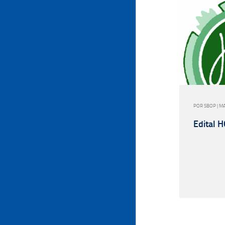
POR SBOP | M
Edital 