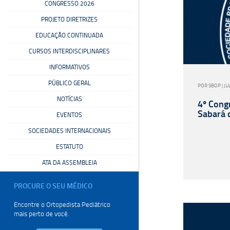
CONGRESSO 2026
PROJETO DIRETRIZES
EDUCAÇÃO CONTINUADA
CURSOS INTERDISCIPLINARES
INFORMATIVOS
PÚBLICO GERAL
POR SBOP | JU
NOTÍCIAS
4º Cong
Sabará d
EVENTOS
SOCIEDADES INTERNACIONAIS
ESTATUTO
ATA DA ASSEMBLEIA
PROCURE O SEU
MÉDICO
Encontre o Ortopedista
Pediátrico
mais perto de você.